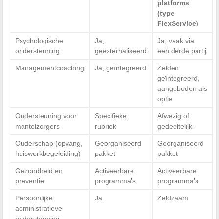
platforms
(type
FlexService)
Psychologische
Ja,
Ja, vaak via
ondersteuning
geexternaliseerd
een derde partij
Managementcoaching
Ja, geïntegreerd
Zelden
geïntegreerd,
aangeboden als
optie
Ondersteuning voor
Specifieke
Afwezig of
mantelzorgers
rubriek
gedeeltelijk
Ouderschap (opvang,
Georganiseerd
Georganiseerd
huiswerkbegeleiding)
pakket
pakket
Gezondheid en
Activeerbare
Activeerbare
preventie
programma’s
programma’s
Persoonlijke
Ja
Zeldzaam
administratieve
ondersteuning