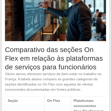
Comparativo das seções On
Flex em relação às plataformas
de serviços para funcionários
Vários atores oferecem serviços de bem-estar no trabalho na
França. A tabela abaixo compara as grandes categorias de
seções identificadas no On Flex com aquelas de ofertas
concorrentes documentadas em fontes públicas.
Seção
On Flex
Plataformas
concorrentes