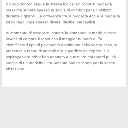
Il livello sonoro segue la stessa logica: un robot in modalità
massima supera spesso la soglia di comfort per un utilizzo
durante il giorno. La differenza tra la modalità eco e la modalità
turbo raggiunge spesso diversi decibel percepibili.
Al momento di scegliere, ponete la domanda in modo diverso.
Invece di cercare il robot con il maggior numero di Pa,
identificate il tipo di pavimento dominante nella vostra casa, la
presenza o meno di animali e la superficie da coprire. Un
aspirapolvere robot ben adattato a questi tre parametri pulirà
meglio di un modello ultra-potente mal calibrato per la vostra
abitazione.
←
Come adottare un abbigliamento da matrimonio con
sneakers donna senza errori?
Le tendenze imprescindibili del settore immobiliare nel 2024
per realizzare il tuo progetto
→