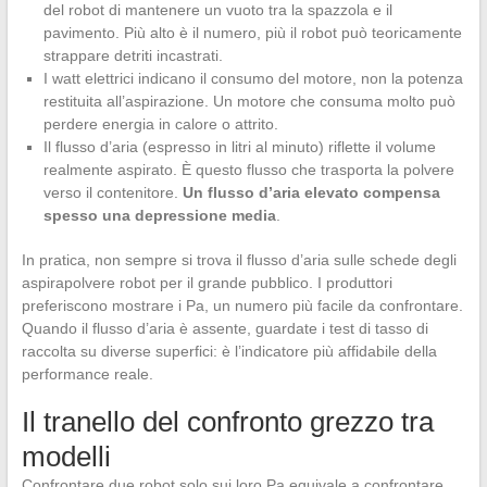
del robot di mantenere un vuoto tra la spazzola e il
pavimento. Più alto è il numero, più il robot può teoricamente
strappare detriti incastrati.
I watt elettrici indicano il consumo del motore, non la potenza
restituita all’aspirazione. Un motore che consuma molto può
perdere energia in calore o attrito.
Il flusso d’aria (espresso in litri al minuto) riflette il volume
realmente aspirato. È questo flusso che trasporta la polvere
verso il contenitore.
Un flusso d’aria elevato compensa
spesso una depressione media
.
In pratica, non sempre si trova il flusso d’aria sulle schede degli
aspirapolvere robot per il grande pubblico. I produttori
preferiscono mostrare i Pa, un numero più facile da confrontare.
Quando il flusso d’aria è assente, guardate i test di tasso di
raccolta su diverse superfici: è l’indicatore più affidabile della
performance reale.
Il tranello del confronto grezzo tra
modelli
Confrontare due robot solo sui loro Pa equivale a confrontare