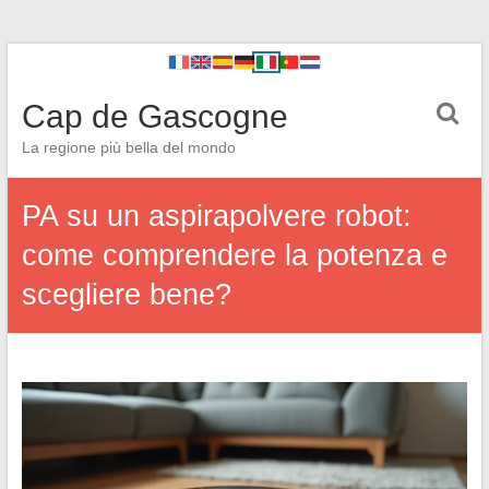
Cap de Gascogne
La regione più bella del mondo
PA su un aspirapolvere robot:
come comprendere la potenza e
scegliere bene?