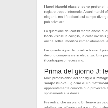
I lacci bianchi classici sono preferibili 
registro troppo informale. Alcuni marchi off
eleganti, ma i feedback sul campo divergo
può scivolare.
La questione dei calzini merita anche di 
lascia visibile la caviglia, le calze invisibi
anche sottile, modifica immediatamente la 
Per quanto riguarda gioielli e borse, il pri
devono compensare in eleganza. Una poche
il contrappeso necessario.
Prima del giorno J: l
Molti professionisti del consiglio d’immag
scarpe nuove il giorno di un matrimon
apparentemente comoda può provocare sfr
spostamenti e la danza.
Prevedi anche un piano B. Tenere un paio
adattarsi se, all’arrivo sul posto, l’atmosfe