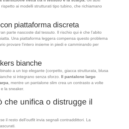
 rispetto ai modelli strutturati tipo tubino, che richiamano
con piattaforma discreta
n parte nascoste dal tessuto. Il rischio qui è che l’abito
o piatta. Una piattaforma leggera compensa questo problema
sario provare l’intero insieme in piedi e camminando per
akers bianche
nato a un top elegante (corpetto, giacca strutturata, blusa
bianche si integrano senza sforzo.
Il pantalone largo
carpa
, mentre un pantalone slim crea un contrasto a volte
 e la sneaker.
ò che unifica o distrugge il
il resto dell’outfit invia segnali contraddittori. La
ascurati.