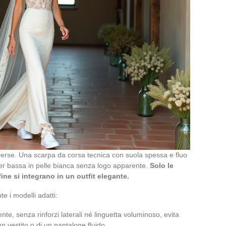
verse. Una scarpa da corsa tecnica con suola spessa e fluo
r bassa in pelle bianca senza logo apparente.
Solo le
 fine si integrano in un outfit elegante.
te i modelli adatti:
te, senza rinforzi laterali né linguetta voluminoso, evita
un vestito o di un pantalone fluido.