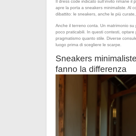
Il dress code indicato sull’invito rimane i
apre la porta a sneakers minimaliste. Al con
dibattito: le sneakers, anche le più curate
Anche il terreno conta. Un matrimonio su p
poco praticabili. In questi contesti, opta
pragmatismo quanto stile. Diverse consule
luogo prima di scegliere le scarpe.
Sneakers minimaliste 
fanno la differenza