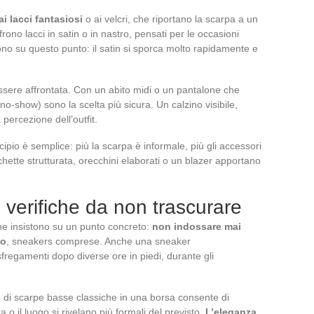
ai lacci fantasiosi
o ai velcri, che riportano la scarpa a un
rono lacci in satin o in nastro, pensati per le occasioni
no su questo punto: il satin si sporca molto rapidamente e
essere affrontata. Con un abito midi o un pantalone che
li (no-show) sono la scelta più sicura. Un calzino visibile,
percezione dell’outfit.
ncipio è semplice: più la scarpa è informale, più gli accessori
tte strutturata, orecchini elaborati o un blazer apportano
e verifiche da non trascurare
ine insistono su un punto concreto:
non indossare mai
io
, sneakers comprese. Anche una sneaker
egamenti dopo diverse ore in piedi, durante gli
 di scarpe basse classiche in una borsa consente di
ra o il luogo si rivelano più formali del previsto.
L’eleganza