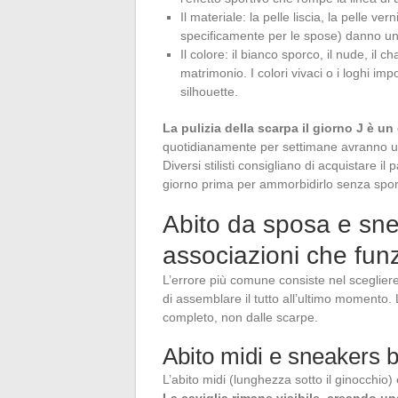
Il materiale: la pelle liscia, la pelle ver
specificamente per le spose) danno un 
Il colore: il bianco sporco, il nude, il 
matrimonio. I colori vivaci o i loghi imp
silhouette.
La pulizia della scarpa il giorno J è un
quotidianamente per settimane avranno un
Diversi stilisti consigliano di acquistare i
giorno prima per ammorbidirlo senza spor
Abito da sposa e sne
associazioni che fun
L’errore più comune consiste nel scegliere
di assemblare il tutto all’ultimo momento. 
completo, non dalle scarpe.
Abito midi e sneakers 
L’abito midi (lunghezza sotto il ginocchio
La caviglia rimane visibile, creando una