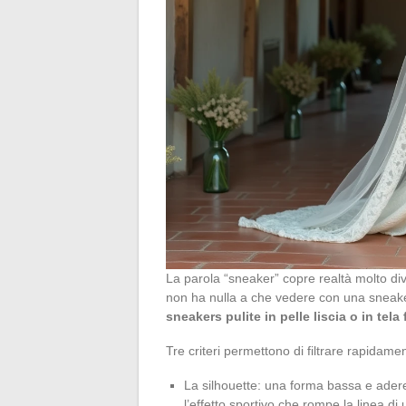
La parola “sneaker” copre realtà molto di
non ha nulla a che vedere con una sneake
sneakers pulite in pelle liscia o in tela
Tre criteri permettono di filtrare rapidamen
La silhouette: una forma bassa e aderen
l’effetto sportivo che rompe la linea di 