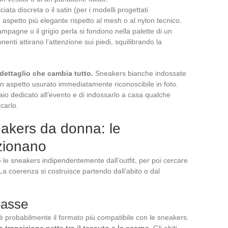
niciata discreta o il satin (per i modelli progettati
aspetto più elegante rispetto al mesh o al nylon tecnico.
champagne o il grigio perla si fondono nella palette di un
onenti attirano l’attenzione sui piedi, squilibrando la
 dettaglio che cambia tutto.
Sneakers bianche indossate
 aspetto usurato immediatamente riconoscibile in foto.
l paio dedicato all’evento e di indossarlo a casa qualche
carlo.
akers da donna: le
zionano
 le sneakers indipendentemente dall’outfit, per poi cercare
La coerenza si costruisce partendo dall’abito o dal
basse
) è probabilmente il formato più compatibile con le sneakers.
 transizione netta tra il tessuto e la scarpa.
Gli abiti