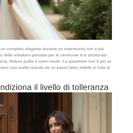
o un completo elegante durante un matrimonio non è più
 delle sneakers pensate per le cerimonie si è strutturato
iscia, finiture pulite e colori neutri. La questione non è più se
ano una scelta riuscita da un passo falso visibile in tutte le
ndiziona il livello di tolleranza