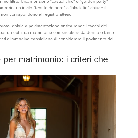
l primo filtro. Una menzione “casual chic” o “garden party”
trario, un invito “tenuta da sera” o “black tie” chiude il
, non corrispondono al registro atteso.
rato, ghiaia o pavimentazione antica rende i tacchi alti
re per un outfit da matrimonio con sneakers da donna è tanto
nti d’immagine consigliano di considerare il pavimento del
per matrimonio: i criteri che