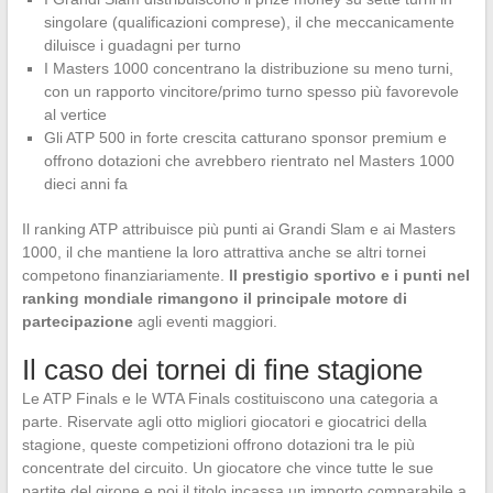
singolare (qualificazioni comprese), il che meccanicamente
diluisce i guadagni per turno
I Masters 1000 concentrano la distribuzione su meno turni,
con un rapporto vincitore/primo turno spesso più favorevole
al vertice
Gli ATP 500 in forte crescita catturano sponsor premium e
offrono dotazioni che avrebbero rientrato nel Masters 1000
dieci anni fa
Il ranking ATP attribuisce più punti ai Grandi Slam e ai Masters
1000, il che mantiene la loro attrattiva anche se altri tornei
competono finanziariamente.
Il prestigio sportivo e i punti nel
ranking mondiale rimangono il principale motore di
partecipazione
agli eventi maggiori.
Il caso dei tornei di fine stagione
Le ATP Finals e le WTA Finals costituiscono una categoria a
parte. Riservate agli otto migliori giocatori e giocatrici della
stagione, queste competizioni offrono dotazioni tra le più
concentrate del circuito. Un giocatore che vince tutte le sue
partite del girone e poi il titolo incassa un importo comparabile a