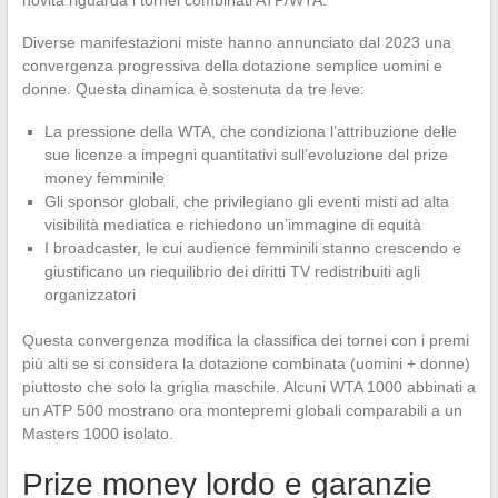
novità riguarda i tornei combinati ATP/WTA.
Diverse manifestazioni miste hanno annunciato dal 2023 una
convergenza progressiva della dotazione semplice uomini e
donne. Questa dinamica è sostenuta da tre leve:
La pressione della WTA, che condiziona l’attribuzione delle
sue licenze a impegni quantitativi sull’evoluzione del prize
money femminile
Gli sponsor globali, che privilegiano gli eventi misti ad alta
visibilità mediatica e richiedono un’immagine di equità
I broadcaster, le cui audience femminili stanno crescendo e
giustificano un riequilibrio dei diritti TV redistribuiti agli
organizzatori
Questa convergenza modifica la classifica dei tornei con i premi
più alti se si considera la dotazione combinata (uomini + donne)
piuttosto che solo la griglia maschile. Alcuni WTA 1000 abbinati a
un ATP 500 mostrano ora montepremi globali comparabili a un
Masters 1000 isolato.
Prize money lordo e garanzie