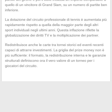
quello di un vincitore di Grand Slam, su un numero di partite ben
inferiore.
La dotazione del circuito professionale di tennis è aumentata più
rapidamente rispetto a quella della maggior parte degli altri
sport individuali negli ultimi anni. Questa inflazione riflette la
globalizzazione dei diritti TV e la moltiplicazione dei partner.
Redistribuisce anche le carte tra tornei storici ed eventi recenti
capaci di attrarre investimenti. La griglia del prize money non è
più sufficiente: il formato, la redistribuzione interna e le garanzie
strutturali definiscono ora il vero valore di un torneo per i
giocatori del circuito.
←
Come assottigliare facilmente una siepe troppo larga:
trucchi e consigli pratici
Come adottare un abbigliamento da matrimonio con
sneakers donna senza errori?
→