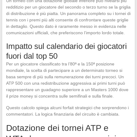
Un torneo con una dotazione globale inferiore può rivelarsi più
redditizio per un giocatore del secondo o terzo turno se la griglia
di distribuzione è più piatta. Un panorama completo su i tornei di
tennis con i premi più alti consente di confrontare queste griglie
in dettaglio. Questo dato è raramente messo in evidenza nelle
comunicazioni ufficiali, che preferiscono l’importo lordo totale.
Impatto sul calendario dei giocatori
fuori dal top 50
Per un giocatore classificato tra l’80ª e la 150ª posizione
mondiale, la scelta di partecipare a un determinato torneo si
basa sempre di più sulla remunerazione dei turni precoci. Un
ATP 500 con una redistribuzione aggressiva ai primi turni può
rappresentare un guadagno superiore a un Masters 1000 dove
il prize money si concentra sulle semifinali e sulla finale.
Questo calcolo spiega alcuni forfait strategici che sorprendono i
commentatori. La logica finanziaria del circuito è cambiata.
Dotazione dei tornei ATP e