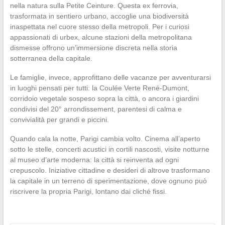
nella natura sulla Petite Ceinture. Questa ex ferrovia,
trasformata in sentiero urbano, accoglie una biodiversità
inaspettata nel cuore stesso della metropoli. Per i curiosi
appassionati di urbex, alcune stazioni della metropolitana
dismesse offrono un’immersione discreta nella storia
sotterranea della capitale.
Le famiglie, invece, approfittano delle vacanze per avventurarsi
in luoghi pensati per tutti: la Coulée Verte René-Dumont,
corridoio vegetale sospeso sopra la città, o ancora i giardini
condivisi del 20° arrondissement, parentesi di calma e
convivialità per grandi e piccini.
Quando cala la notte, Parigi cambia volto. Cinema all’aperto
sotto le stelle, concerti acustici in cortili nascosti, visite notturne
al museo d’arte moderna: la città si reinventa ad ogni
crepuscolo. Iniziative cittadine e desideri di altrove trasformano
la capitale in un terreno di sperimentazione, dove ognuno può
riscrivere la propria Parigi, lontano dai cliché fissi.