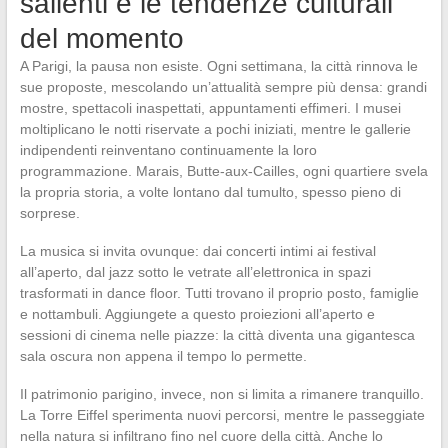
salienti e le tendenze culturali
del momento
A Parigi, la pausa non esiste. Ogni settimana, la città rinnova le
sue proposte, mescolando un’attualità sempre più densa: grandi
mostre, spettacoli inaspettati, appuntamenti effimeri. I musei
moltiplicano le notti riservate a pochi iniziati, mentre le gallerie
indipendenti reinventano continuamente la loro
programmazione. Marais, Butte-aux-Cailles, ogni quartiere svela
la propria storia, a volte lontano dal tumulto, spesso pieno di
sorprese.
La musica si invita ovunque: dai concerti intimi ai festival
all’aperto, dal jazz sotto le vetrate all’elettronica in spazi
trasformati in dance floor. Tutti trovano il proprio posto, famiglie
e nottambuli. Aggiungete a questo proiezioni all’aperto e
sessioni di cinema nelle piazze: la città diventa una gigantesca
sala oscura non appena il tempo lo permette.
Il patrimonio parigino, invece, non si limita a rimanere tranquillo.
La Torre Eiffel sperimenta nuovi percorsi, mentre le passeggiate
nella natura si infiltrano fino nel cuore della città. Anche lo