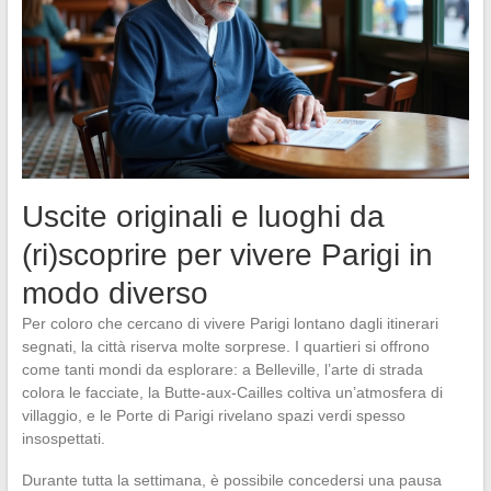
Uscite originali e luoghi da
(ri)scoprire per vivere Parigi in
modo diverso
Per coloro che cercano di vivere Parigi lontano dagli itinerari
segnati, la città riserva molte sorprese. I quartieri si offrono
come tanti mondi da esplorare: a Belleville, l’arte di strada
colora le facciate, la Butte-aux-Cailles coltiva un’atmosfera di
villaggio, e le Porte di Parigi rivelano spazi verdi spesso
insospettati.
Durante tutta la settimana, è possibile concedersi una pausa