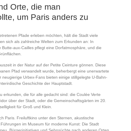
und Orte, die man
llte, um Paris anders zu
getretenen Pfade erleben möchten, hält die Stadt viele
ten sich als zahlreiche Welten zum Erkunden an: In
die Butte-aux-Cailles pflegt eine Dorfatmosphäre, und die
Grünflächen.
szeit in der Natur auf der Petite Ceinture gönnen. Diese
rbanen Pfad verwandelt wurde, beherbergt eine unerwartete
r neugierige Urbex-Fans bieten einige stillgelegte U-Bahn-
unterirdische Geschichte der Hauptstadt.
u erkunden, die für alle gedacht sind: die Coulée Verte
dor über der Stadt, oder die Gemeinschaftsgärten im 20.
ligkeit für Groß und Klein.
h Paris. Freiluftkino unter den Sternen, akustische
he Führungen im Museum für moderne Kunst: Die Stadt
 neu. Bürgerinitiativen und Sehnsüchte nach anderen Orten