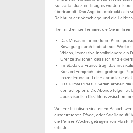
Konzerte, die zum Ereignis werden, lebe
übertrumpft. Das Angebot erstreckt sich
Reichtum der Vorschläge und die Leidensch
Hier sind einige Termine, die Sie in Ihre
Das Museum für moderne Kunst präsenti
Bewegung durch bedeutende Werke und
Videos, immersive Installationen: ein 
Grenze zwischen klassisch und experi
Im Stade de France trägt das musikali
Konzert verspricht eine großartige P
Inszenierung und eine garantierte ele
Das Filmfestival für Serien erobert di
den Schöpfern: Die Abende folgen auf
audiovisuellen Erzählens zwischen In
Weitere Initiativen sind einen Besuch wer
ausgetretenen Pfade, oder Straßenaufführu
die Pariser Woche, getragen von Musik, K
erfindet.