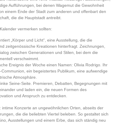
ndige Aufführungen, bei denen Wagemut die Gewohnheit
 von einem Ende der Stadt zum anderen und offenbart den
aft, die die Hauptstadt antreibt.
m Kalender vermerken sollten:
ert „Körper und Licht“, eine Ausstellung, die die
 zeitgenössische Kreationen hinterfragt. Zeichnungen,
Dialog zwischen Generationen und Stilen, bei dem die
mentell verschwimmt.
sche Ereignis der Woche einen Namen: Olivia Rodrigo. Ihr
op-Communion, ein begeistertes Publikum, eine aufwendige
ktrische Atmosphäre.
e linke Seine-Seite. Premieren, Debatten, Begegnungen mit
einander und laden ein, die neuen Formen des
novation und Anspruch zu entdecken.
t: intime Konzerte an ungewöhnlichen Orten, abseits der
ngen, die die beliebten Viertel beleben. So gestaltet sich
ino, Ausstellungen und einem Erbe, das sich ständig neu