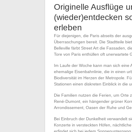
Originelle Ausflüge 
(wieder)entdecken so
erleben
Für diejenigen, die Paris abseits der aus
Überraschungen bereit. Die Stadtteile bie
Belleville färbt Street Art die Fassaden, 
Tore von Paris enthüllen oft unerwartete 
Im Laufe der Woche kann man sich eine Au
ehemalige Eisenbahnlinie, die in einen u
Biodiversität im Herzen der Metropole. Fü
Stationen einen diskreten Einblick in die 
Die Familien nutzen die Ferien, um Orte z
René-Dumont, ein hängender grüner Korri
Arrondissement, Oasen der Ruhe und Gesel
Bei Einbruch der Dunkelheit verwandelt sic
Konzerte in versteckten Höfen, nächtlic
erfindet sich bei jedem Sonnenuntergang