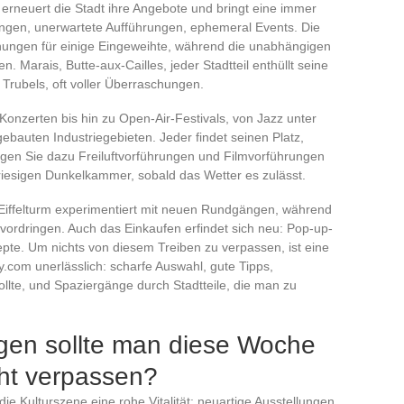
 erneuert die Stadt ihre Angebote und bringt eine immer
lungen, unerwartete Aufführungen, ephemeral Events. Die
nungen für einige Eingeweihte, während die unabhängigen
. Marais, Butte-aux-Cailles, jeder Stadtteil enthüllt seine
Trubels, oft voller Überraschungen.
 Konzerten bis hin zu Open-Air-Festivals, von Jazz unter
ebauten Industriegebieten. Jeder findet seinen Platz,
en Sie dazu Freiluftvorführungen und Filmvorführungen
 riesigen Dunkelkammer, sobald das Wetter es zulässt.
r Eiffelturm experimentiert mit neuen Rundgängen, während
 vordringen. Auch das Einkaufen erfindet sich neu: Pop-up-
pte. Um nichts von diesem Treiben zu verpassen, ist eine
com unerlässlich: scharfe Auswahl, gute Tipps,
llte, und Spaziergänge durch Stadtteile, die man zu
gen sollte man diese Woche
cht verpassen?
ie Kulturszene eine rohe Vitalität: neuartige Ausstellungen,