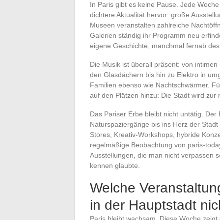
In Paris gibt es keine Pause. Jede Woche
dichtere Aktualität hervor: große Ausstel
Museen veranstalten zahlreiche Nachtöff
Galerien ständig ihr Programm neu erfinden
eigene Geschichte, manchmal fernab des 
Die Musik ist überall präsent: von intimen
den Glasdächern bis hin zu Elektro in umg
Familien ebenso wie Nachtschwärmer. Füg
auf den Plätzen hinzu: Die Stadt wird zur
Das Pariser Erbe bleibt nicht untätig. De
Naturspaziergänge bis ins Herz der Stadt
Stores, Kreativ-Workshops, hybride Konze
regelmäßige Beobachtung von paris-today.
Ausstellungen, die man nicht verpassen so
kennen glaubte.
Welche Veranstaltun
in der Hauptstadt ni
Paris bleibt wachsam. Diese Woche zeigt d