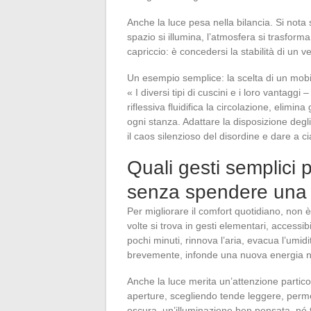
Anche la luce pesa nella bilancia. Si nota
spazio si illumina, l’atmosfera si trasfor
capriccio: è concedersi la stabilità di un 
Un esempio semplice: la scelta di un mobi
« I diversi tipi di cuscini e i loro vantagg
riflessiva fluidifica la circolazione, elimina
ogni stanza. Adattare la disposizione degli s
il caos silenzioso del disordine e dare a c
Quali gesti semplici 
senza spendere una 
Per migliorare il comfort quotidiano, non è 
volte si trova in gesti elementari, accessib
pochi minuti, rinnova l’aria, evacua l’umid
brevemente, infonde una nuova energia ne
Anche la luce merita un’attenzione partico
aperture, scegliendo tende leggere, perme
oscura, un’illuminazione ben pensata, né 