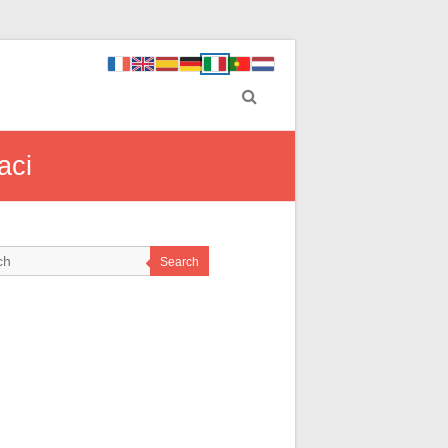
aci
Search