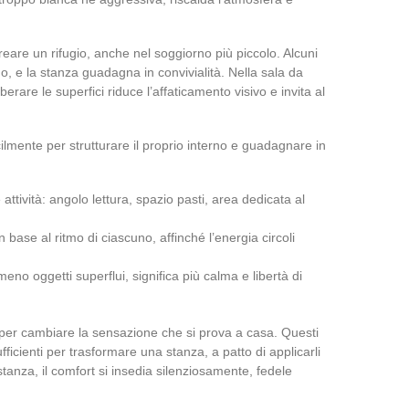
reare un rifugio, anche nel soggiorno più piccolo. Alcuni
o, e la stanza guadagna in convivialità. Nella sala da
erare le superfici riduce l’affaticamento visivo e invita al
ilmente per strutturare il proprio interno e guadagnare in
ttività: angolo lettura, spazio pasti, area dedicata al
in base al ritmo di ciascuno, affinché l’energia circoli
eno oggetti superflui, significa più calma e libertà di
per cambiare la sensazione che si prova a casa. Questi
fficienti per trasformare una stanza, a patto di applicarli
tanza, il comfort si insedia silenziosamente, fedele