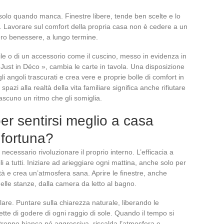
 solo quando manca. Finestre libere, tende ben scelte e lo
ma. Lavorare sul comfort della propria casa non è cedere a un
vero benessere, a lungo termine.
le o di un accessorio come il cuscino, messo in evidenza in
i – Just in Déco », cambia le carte in tavola. Una disposizione
 gli angoli trascurati e crea vere e proprie bolle di comfort in
pazi alla realtà della vita familiare significa anche rifiutare
iascuno un ritmo che gli somiglia.
per sentirsi meglio a casa
fortuna?
necessario rivoluzionare il proprio interno. L’efficacia a
ili a tutti. Iniziare ad arieggiare ogni mattina, anche solo per
ità e crea un’atmosfera sana. Aprire le finestre, anche
lle stanze, dalla camera da letto al bagno.
lare. Puntare sulla chiarezza naturale, liberando le
tte di godere di ogni raggio di sole. Quando il tempo si
troppo bianca né aggressiva, riscalda l’atmosfera e