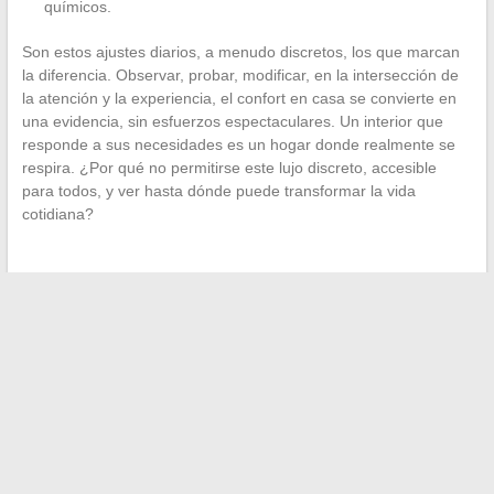
químicos.
Son estos ajustes diarios, a menudo discretos, los que marcan
la diferencia. Observar, probar, modificar, en la intersección de
la atención y la experiencia, el confort en casa se convierte en
una evidencia, sin esfuerzos espectaculares. Un interior que
responde a sus necesidades es un hogar donde realmente se
respira. ¿Por qué no permitirse este lujo discreto, accesible
para todos, y ver hasta dónde puede transformar la vida
cotidiana?
←
Optimizar su ahorro: transferir su seguro de vida a un
contrato más eficiente
Soluciones innovadoras para la gestión de residuos al
servicio de las empresas modernas
→
Search