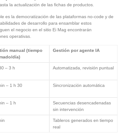
hasta la actualización de las fichas de productos.
e es la democratización de las plataformas no-code y de
 habilidades de desarrollo para ensamblar estos
en el negocio en el sitio Ei Mag encontrarán
ones operativas.
tión manual (tiempo
Gestión por agente IA
imado/día)
30 – 3 h
Automatizada, revisión puntual
in – 1 h 30
Sincronización automática
in – 1 h
Secuencias desencadenadas
sin intervención
min
Tableros generados en tiempo
real