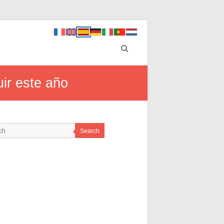
uir este año
Search