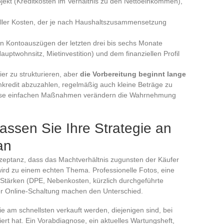
ekt (Kreditkosten im Verhältnis zu den Nettoeinkommen),
ller Kosten, der je nach Haushaltszusammensetzung
 Kontoauszügen der letzten drei bis sechs Monate
ptwohnsitz, Mietinvestition) und dem finanziellen Profil
ier zu strukturieren, aber
die Vorbereitung beginnt lange
mkredit abzuzahlen, regelmäßig auch kleine Beträge zu
 Diese einfachen Maßnahmen verändern die Wahrnehmung
assen Sie Ihre Strategie an
an
kzeptanz, dass das Machtverhältnis zugunsten der Käufer
wird zu einem echten Thema. Professionelle Fotos, eine
n Stärken (DPE, Nebenkosten, kürzlich durchgeführte
der Online-Schaltung machen den Unterschied.
ie am schnellsten verkauft werden, diejenigen sind, bei
ert hat. Ein Vorabdiagnose, ein aktuelles Wartungsheft,