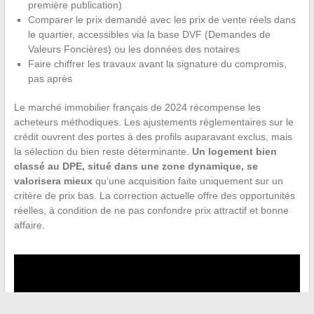
première publication)
Comparer le prix demandé avec les prix de vente réels dans
le quartier, accessibles via la base DVF (Demandes de
Valeurs Foncières) ou les données des notaires
Faire chiffrer les travaux avant la signature du compromis,
pas après
Le marché immobilier français de 2024 récompense les
acheteurs méthodiques. Les ajustements réglementaires sur le
crédit ouvrent des portes à des profils auparavant exclus, mais
la sélection du bien reste déterminante.
Un logement bien
classé au DPE, situé dans une zone dynamique, se
valorisera mieux
qu’une acquisition faite uniquement sur un
critère de prix bas. La correction actuelle offre des opportunités
réelles, à condition de ne pas confondre prix attractif et bonne
affaire.