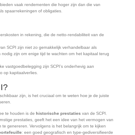
 bieden vaak rendementen die hoger zijn dan die van
als spaarrekeningen of obligaties.
rskosten in rekening, die de netto-rendabiliteit van de
an SCPI zijn niet zo gemakkelijk verhandelbaar als
nodig zijn om enige tijd te wachten om het kapitaal terug
elke vastgoedbelegging zijn SCPI’s onderhevig aan
o op kapitaalverlies.
I?
hikbaar zijn, is het cruciaal om te weten hoe je de juiste
seren.
ee te houden is de
historische prestaties
van de SCPI.
omstige prestaties, geeft het een idee van het vermogen van
 genereren. Vervolgens is het belangrijk om te kijken
ortefeuille
: een goed geografisch en type-gediversifieerde