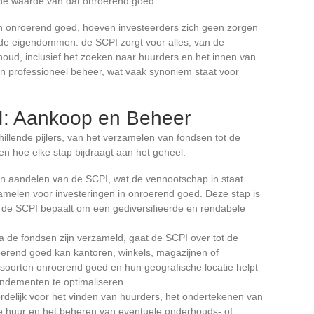
 de waarde van dat onroerend goed.
van onroerend goed, hoeven investeerders zich geen zorgen
 de eigendommen: de SCPI zorgt voor alles, van de
ud, inclusief het zoeken naar huurders en het innen van
en professioneel beheer, wat vaak synoniem staat voor
I: Aankoop en Beheer
illende pijlers, van het verzamelen van fondsen tot de
en hoe elke stap bijdraagt aan het geheel.
en aandelen van de SCPI, wat de vennootschap in staat
zamelen voor investeringen in onroerend goed. Deze stap is
n de SCPI bepaalt om een gediversifieerde en rendabele
a de fondsen zijn verzameld, gaat de SCPI over tot de
erend goed kan kantoren, winkels, magazijnen of
e soorten onroerend goed en hun geografische locatie helpt
endementen te optimaliseren.
rdelijk voor het vinden van huurders, het ondertekenen van
 huur en het beheren van eventuele onderhouds- of