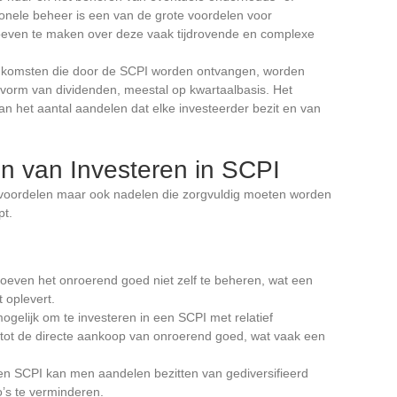
onele beheer is een van de grote voordelen voor
hoeven te maken over deze vaak tijdrovende en complexe
nkomsten die door de SCPI worden ontvangen, worden
 vorm van dividenden, meestal op kwartaalbasis. Het
n het aantal aandelen dat elke investeerder bezit en van
n van Investeren in SCPI
s voordelen maar ook nadelen die zorgvuldig moeten worden
pt.
hoeven het onroerend goed niet zelf te beheren, wat een
 oplevert.
mogelijk om te investeren in een SCPI met relatief
 tot de directe aankoop van onroerend goed, wat vaak een
een SCPI kan men aandelen bezitten van gediversifieerd
o’s te verminderen.