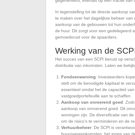
gegenereerd, evenals op een fractie van
In tegenstelling tot de directe aankoop 
te maken over het dagelijkse beheer van
aankoop van de gebouwen tot hun onderho
de huur. Dit zorgt voor een gedelegeerd 
gemoedsrust voor de spaarders.
Werking van de SCP
Het succes van een SCPI berust op versch
distributie van inkomsten. Laten we bekijk
Fondsenwerving
: Investeerders kop
stelt om de benodigde kapitaal te ver
essentieel omdat het de capaciteit va
vastgoedportefeuille aan te schaffen.
Aankoop van onroerend goed
: Zodr
aankoop van onroerend goed. Dit onro
woningen zijn. De diversificatie van d
om de risico’s te verminderen en de r
Verhuurbeheer
: De SCPI is verantwoo
huurovereenkomsten, het innen van de