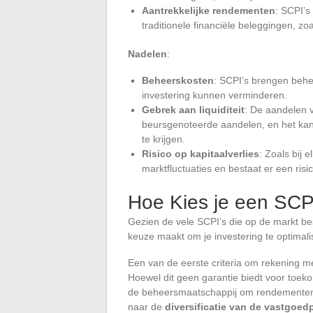
Aantrekkelijke rendementen
: SCPI’s
traditionele financiële beleggingen, zo
Nadelen
:
Beheerskosten
: SCPI’s brengen behee
investering kunnen verminderen.
Gebrek aan liquiditeit
: De aandelen v
beursgenoteerde aandelen, en het kan 
te krijgen.
Risico op kapitaalverlies
: Zoals bij 
marktfluctuaties en bestaat er een risic
Hoe Kies je een SCP
Gezien de vele SCPI’s die op de markt besc
keuze maakt om je investering te optimali
Een van de eerste criteria om rekening m
Hoewel dit geen garantie biedt voor toek
de beheersmaatschappij om rendementen te
naar de
diversificatie van de vastgoedp