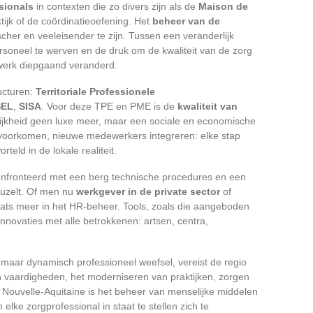
sionals
in contexten die zo divers zijn als de
Maison de
aktijk of de coördinatieoefening. Het
beheer van de
scher en veeleisender te zijn. Tussen een veranderlijk
rsoneel te werven en de druk om de kwaliteit van de zorg
 werk diepgaand veranderd.
ucturen:
Territoriale Professionele
SEL
,
SISA
. Voor deze TPE en PME is de
kwaliteit van
ijkheid geen luxe meer, maar een sociale en economische
voorkomen, nieuwe medewerkers integreren: elke stap
teld in de lokale realiteit.
confronteerd met een berg technische procedures en een
peuzelt. Of men nu
werkgever in de private sector
of
laats meer in het HR-beheer. Tools, zoals die aangeboden
innovaties met alle betrokkenen: artsen, centra,
aar dynamisch professioneel weefsel, vereist de regio
 vaardigheden, het moderniseren van praktijken, zorgen
in Nouvelle-Aquitaine is het beheer van menselijke middelen
ke zorgprofessional in staat te stellen zich te