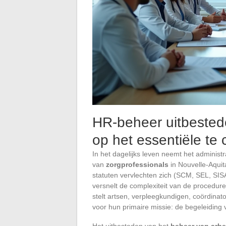
HR-beheer uitbested
op het essentiële te
In het dagelijks leven neemt het administr
van
zorgprofessionals
in Nouvelle-Aquit
statuten vervlechten zich (SCM, SEL, SIS
versnelt de complexiteit van de procedur
stelt artsen, verpleegkundigen, coördinato
voor hun primaire missie: de begeleiding 
Het uitbesteden van het
beheer van arb