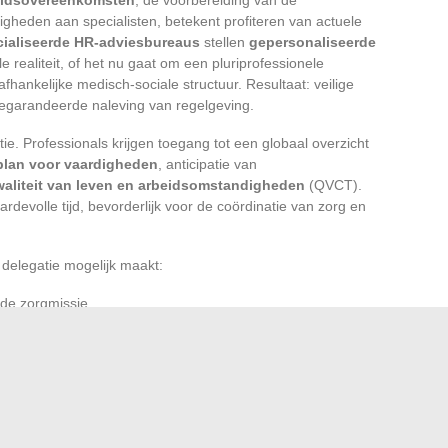
igheden aan specialisten, betekent profiteren van actuele
ialiseerde HR-adviesbureaus
stellen
gepersonaliseerde
 realiteit, of het nu gaat om een pluriprofessionele
hankelijke medisch-sociale structuur. Resultaat: veilige
 gegarandeerde naleving van regelgeving.
tie. Professionals krijgen toegang tot een globaal overzicht
plan voor vaardigheden
, anticipatie van
waliteit van leven en arbeidsomstandigheden
(QVCT).
ardevolle tijd, bevorderlijk voor de coördinatie van zorg en
 delegatie mogelijk maakt:
, de zorgmissie
 en beheersing van risico’s
gheden en optimalisatie van HR-praktijken
geen luxe meer die is voorbehouden aan grote structuren.
or zorgprofessionals van alle groottes, een kans om het
 in het collectieve project en om sterke teams op te