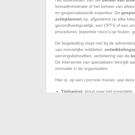
loonadministratie of het beheer van afwez
en gespecialiseerde expertise. De
gespec
actieplannen
op, afgestemd op elke lokale
gezondheidspraktijk, een CPTS of een onaf
procedures, beperkte risico’s op fouten,
De begeleiding stopt niet bij de administra
van menselijke middelen:
ontwikkelings
wervingsbehoeften, verbetering van de
k
De interventie van specialisten bevrijdt wa
innovatie in de organisaties.
Hier is, op een concrete manier, wat deze
Tijdswinst
: terug naar het essentiële
Beveiliging
: naleving van regelgeving
Ontwikkeling
: waardering van vaardi
In Nouvelle-Aquitaine is HR-begeleiding 
Het is een hefboom voor transformatie vo
menselijke aspect weer centraal te stellen