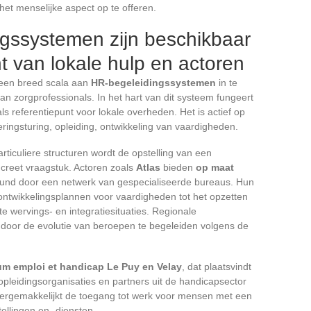
 het menselijke aspect op te offeren.
gssystemen zijn beschikbaar
t van lokale hulp en actoren
 een breed scala aan
HR-begeleidingssystemen
in te
n zorgprofessionals. In het hart van dit systeem fungeert
ls referentiepunt voor lokale overheden. Het is actief op
ringsturing, opleiding, ontwikkeling van vaardigheden.
rticuliere structuren wordt de opstelling van een
creet vraagstuk. Actoren zoals
Atlas
bieden
op maat
eund door een netwerk van gespecialiseerde bureaus. Hun
n ontwikkelingsplannen voor vaardigheden tot het opzetten
e wervings- en integratiesituaties. Regionale
l door de evolutie van beroepen te begeleiden volgens de
um emploi et handicap Le Puy en Velay
, dat plaatsvindt
pleidingsorganisaties en partners uit de handicapsector
vergemakkelijkt de toegang tot werk voor mensen met een
tellingen en -diensten.