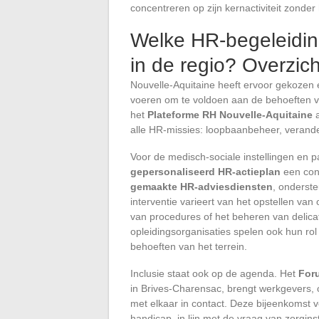
concentreren op zijn kernactiviteit zonder
Welke HR-begeleidin
in de regio? Overzich
Nouvelle-Aquitaine heeft ervoor gekozen
voeren om te voldoen aan de behoeften va
het
Plateforme RH Nouvelle-Aquitaine
a
alle HR-missies: loopbaanbeheer, verande
Voor de medisch-sociale instellingen en pa
gepersonaliseerd HR-actieplan
een con
gemaakte HR-adviesdiensten
, onderst
interventie varieert van het opstellen va
van procedures of het beheren van delicat
opleidingsorganisaties spelen ook hun ro
behoeften van het terrein.
Inclusie staat ook op de agenda. Het
For
in Brives-Charensac, brengt werkgevers, o
met elkaar in contact. Deze bijeenkomst 
handicap, in lijn met de vraag van zorgins