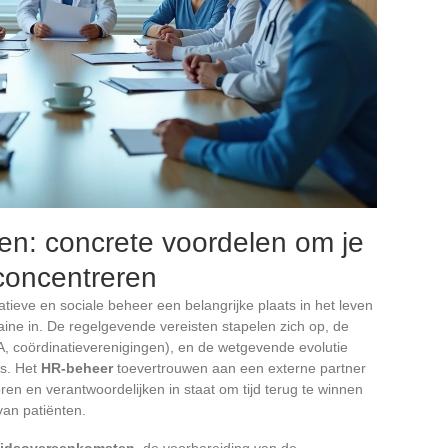
en: concrete voordelen om je
 concentreren
atieve en sociale beheer een belangrijke plaats in het leven
aine in. De regelgevende vereisten stapelen zich op, de
A, coördinatieverenigingen), en de wetgevende evolutie
es. Het
HR-beheer
toevertrouwen aan een externe partner
ren en verantwoordelijken in staat om tijd terug te winnen
van patiënten.
eidsovereenkomsten
, de voorbereiding van de