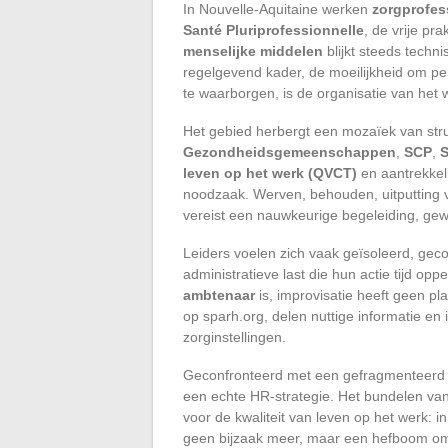
In Nouvelle-Aquitaine werken
zorgprofes
Santé Pluriprofessionnelle
, de vrije pr
menselijke middelen
blijkt steeds techni
regelgevend kader, de moeilijkheid om pe
te waarborgen, is de organisatie van het
Het gebied herbergt een mozaïek van str
Gezondheidsgemeenschappen
,
SCP
,
leven op het werk (QVCT)
en aantrekkel
noodzaak. Werven, behouden, uitputting 
vereist een nauwkeurige begeleiding, gewor
Leiders voelen zich vaak geïsoleerd, ge
administratieve last die hun actie tijd op
ambtenaar
is, improvisatie heeft geen p
op sparh.org, delen nuttige informatie en 
zorginstellingen.
Geconfronteerd met een gefragmenteerd m
een echte HR-strategie. Het bundelen van
voor de kwaliteit van leven op het werk: 
geen bijzaak meer, maar een hefboom om el