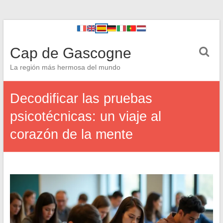
Cap de Gascogne
La región más hermosa del mundo
Decodificar las pruebas
psicotécnicas: un viaje al
corazón de la mente